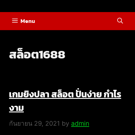
Skip
to
Menu
content
สล็อต1688
เกมยิงปลา สล็อต ปั่นง่าย กำไร
งาม
กันยายน 29, 2021
by
admin