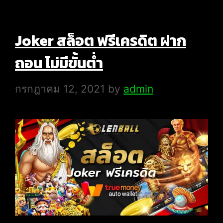
Joker สล็อต ฟรีเครดิต ฝาก
ถอน ไม่มีขั้นต่ำ
กรกฎาคม 12, 2021
by
admin