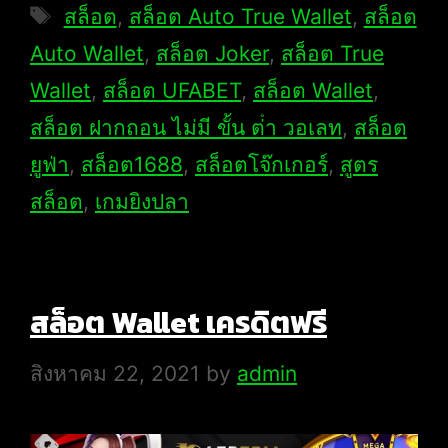
Tags
สล็อต
,
สล็อต Auto True Wallet
,
สล็อต
Auto Wallet
,
สล็อต Joker
,
สล็อต True
Wallet
,
สล็อต UFABET
,
สล็อต Wallet
,
สล็อต ฝากถอน ไม่มี ขั้น ต่ํา วอเลท
,
สล็อต
ยูฟ่า
,
สล็อต1688
,
สล็อตโจ๊กเกอร์
,
สูตร
สล็อต
,
เกมยิงปลา
สล็อต Wallet เครดิตฟรี
สิงหาคม 22, 2021
by
admin