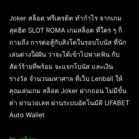
Joker สล็อต ฟรีเครดิต ทำกำไร จากเกม
สุดฮิต SLOT ROMA เกมสล็อต ที่ใคร ๆ ก็
ถามถึง การต่อสู้กับสิงโตในรอบโบนัส ที่นัก
เล่นต่างใฝ่ฝัน ว่าจะได้เข้าไปฟาดฟัน กับ
สัตว์ร้ายที่พร้อม จะแจกโบนัส และเงิน
รางวัล จำนวนมหาศาล ที่เว็บ Lenball ให้
คุณเล่นเกม สล็อต Joker ฝากถอน ไม่มีขั้น
ต่ํา ผ่านวอเลท ผ่านระบบอัตโนมัติ UFABET
Auto Wallet
Categories