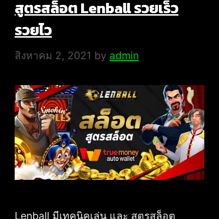
สูตรสล็อต Lenball รวยเร็ว
รวยไว
สิงหาคม 2, 2021
by
admin
Lenball มีเทคนิคเล่น และ สูตรสล็อต