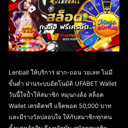
Lenball ให้บริการ ฝาก-ถอน วอเลท ไม่มี
ขั้นต่ำ ผ่านระบบอัตโนมัติ UFABET Wallet
วันนี้ใจป้ำให้สมาชิก หมุนกงล้อ สล็อต
Wallet เครดิตฟรี แจ็คพอต 50,000 บาท
และมีรางวัลปลอบใจ ให้กับสมาชิกทุกคน