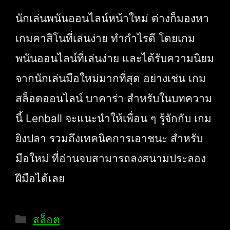
นักเล่นพนันออนไลน์หน้าใหม่ ต่างก็มองหา
เกมคาสิโนที่เล่นง่าย ทำกำไรดี โดยเกม
พนันออนไลน์ที่เล่นง่าย และได้รับความนิยม
จากนักเล่นมือใหม่มากที่สุด อย่างเช่น เกม
สล็อตออนไลน์ บาคาร่า สำหรับในบทความ
นี้ Lenball จะแนะนำให้เพื่อน ๆ รู้จักกับ เกม
ยิงปลา รวมถึงเทคนิคการเอาชนะ สำหรับ
มือใหม่ ที่อ่านจบสามารถลงสนามประลอง
ฝีมือได้เลย
Categories
สล็อต