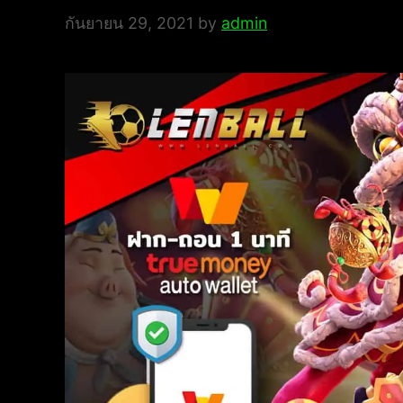
กันยายน 29, 2021
by
admin