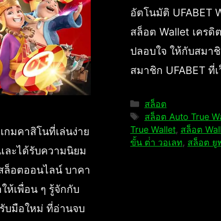
อัตโนมัติ UFABET Wa
สล็อต Wallet เครดิ
ปลอบใจ ให้กับสมาชิก
สมาชิก UFABET ที่เว
Categories
สล็อต
Tags
สล็อต Auto True Wa
True Wallet
,
สล็อต Wal
กมคาสิโนที่เล่นง่าย
ขั้น ต่ํา วอเลท
,
สล็อต ยูฟ
 และได้รับความนิยม
กมสล็อตออนไลน์ บาคา
เพื่อน ๆ รู้จักกับ
บมือใหม่ ที่อ่านจบ