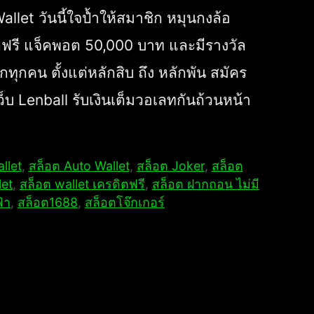
llet วันนี้ใจป้ำให้สมาชิก หมุนกงล้อ
ตฟรี แจ็คพอต 50,000 บาท และมีรางวัล
ทุกคน ตั้งแต่หลักสิบ ถึง หลักพัน สมัคร
็บ Lenball รับเงินเต็มวอเลทกันถ้วนหน้า
llet
,
สล็อต Auto Wallet
,
สล็อต Joker
,
สล็อต
let
,
สล็อต wallet เครดิตฟรี
,
สล็อต ฝากถอน ไม่มี
่า
,
สล็อต1688
,
สล็อตโจ๊กเกอร์