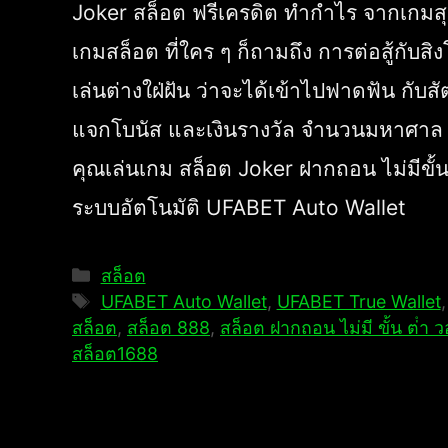
Joker สล็อต ฟรีเครดิต ทำกำไร จากเกม
เกมสล็อต ที่ใคร ๆ ก็ถามถึง การต่อสู้กับสิ
เล่นต่างใฝ่ฝัน ว่าจะได้เข้าไปฟาดฟัน กับสัต
แจกโบนัส และเงินรางวัล จำนวนมหาศาล ที่
คุณเล่นเกม สล็อต Joker ฝากถอน ไม่มีขั้น
ระบบอัตโนมัติ UFABET Auto Wallet
Categories
สล็อต
Tags
UFABET Auto Wallet
,
UFABET True Wallet
สล็อต
,
สล็อต 888
,
สล็อต ฝากถอน ไม่มี ขั้น ต่ํา 
สล็อต1688