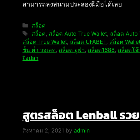
สามารถลงสนามประลองฝีมือได้เลย
Categories
สล็อต
Tags
สล็อต
,
สล็อต Auto True Wallet
,
สล็อต Auto 
สล็อต True Wallet
,
สล็อต UFABET
,
สล็อต Walle
ขั้น ต่ํา วอเลท
,
สล็อต ยูฟ่า
,
สล็อต1688
,
สล็อตโจ๊
ยิงปลา
สูตรสล็อต Lenball รวยเ
สิงหาคม 2, 2021
by
admin