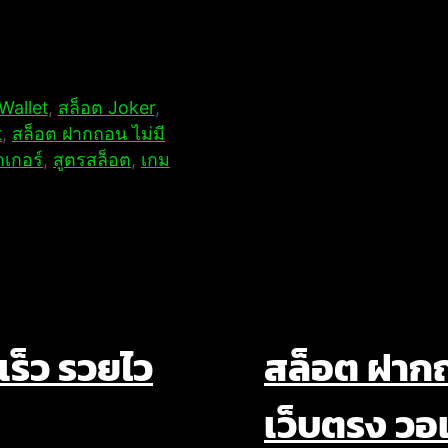
Wallet
,
สล็อต Joker
,
t
,
สล็อต ฝากถอน ไม่มี
กเกอร์
,
สูตรสล็อต
,
เกม
ร็ว รวยไว
สล็อต ฝากถอ
เว็บตรง วอ