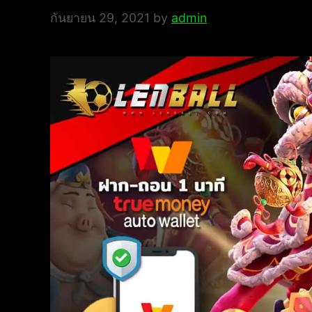
กันยายน 29, 2021
by
admin