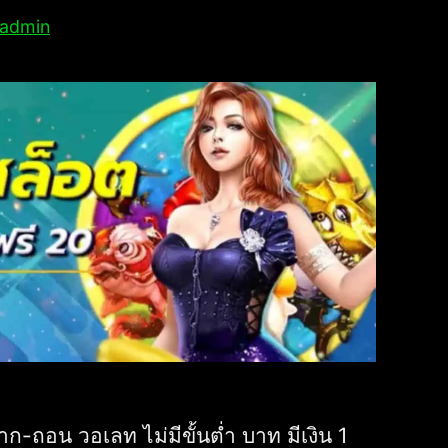
admin
ก-ถอน วอเลท ไม่มีขั้นต่ำ บาท มีเงิน 1