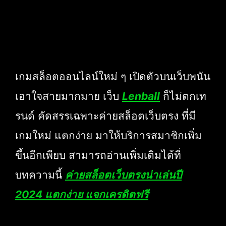
เกมสล็อตออนไลน์ใหม่ ๆ เปิดตัวบนเว็บพนัน
เอาใจสายมากมาย เว็บ
Lenball
ก็ไม่ตกเท
รนด์ คัดสรรเฉพาะค่ายสล็อตเว็บตรง ที่มี
เกมใหม่ แตกง่าย มาให้บริการสมาชิกเพิ่ม
ขึ้นอีกเพียบ สามารถอ่านเพิ่มเติมได้ที่
บทความนี้
ค่ายสล็อตเว็บตรงน่าเล่นปี
2024 แตกง่าย แจกเครดิตฟรี