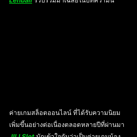
Lenball
รวบรวมมาเฉลยในบทความนี้
ค่ายเกมสล็อตออนไลน์ ที่ได้รับความนิยม
เพิ่มขึ้นอย่างต่อเนื่องตลอดหลายปีที่ผ่านมา
JILI Slot
มักเข้าใจกันว่าเป็นค่ายเกมน้อง