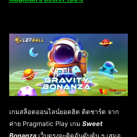
เกมสล็อตออนไลน์ยอดฮิต ติดชาร์ต จาก
ค่าย Pragmatic Play เกม
Sweet
Bonanza
เว็บตรงจะติดอันดับต้น ๆ เสมอ