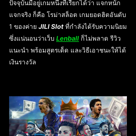
ปัจจุบันมีอยู่เกมหนึ่งที่เรียกได้ว่า แจกหนัก
แจกจริง ก็คือ โรม่าสล็อต เกมยอดฮิตอันดับ
1 ของค่าย
JILI Slot
ที่กำลังได้รับความนิยม
ซึ่งแน่นอนว่าเว็บ
Lenball
ก็ไม่พลาด รีวิว
แนะนำ พร้อมสูตรเด็ด และวิธีเอาชนะให้ได้
เงินรางวัล