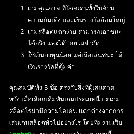
เกมคุณภาพ ที่โดดเด่นทั้งในด้าน
ความบันเทิง และเงินรางวัลก้อนใหญ่
เกมสล็อตแตกง่าย สามารถเอาชนะ
ได้จริง และได้บ่อยไม่จำกัด
ใช้เงินลงทุนน้อย แต่เมื่อเล่นชนะ ได้
เงินรางวัลที่คุ้มค่า
คุณสมบัติทั้ง 3 ข้อ ตรงกับสิ่งที่ผู้เล่นคาด
หวัง เมื่อเลือกเดิมพันเกมประเภทนี้ แต่เกม
สล็อตโรม่ามีความโดเด่น แตกต่างจากการ
เล่นเกมสล็อตทั่วไปอย่างไร โดยทีมงานเว็บ