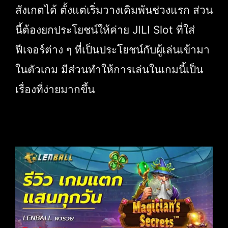
สังเกตได้ ตั้งแต่เริ่มวางเดิมพันช่วงแรก ส่วน
นี้ต้องยกประโยชน์ให้ค่าย JILI Slot ที่ใส่
ฟีเจอร์ต่าง ๆ ที่เป็นประโยชน์กับผู้เล่นเข้ามา
ในตัวเกม มีส่วนทำให้การเล่นในเกมนี้เป็น
เรื่องที่ง่ายมากขึ้น