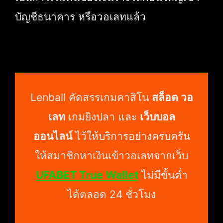
บัญชีธนาคาร หรือวอเลทแล้ว
Lenball คัดสรรเกมคาสิโน
สล็อต วอ
เลท
เกมยิงปลา และ
เว็บบอล
ออนไลน์
ไว้ให้บริการอย่างครบครัน
ให้สมาชิกหาเงินเข้าวอเลทจากเว็บ
UFABET True Wallet
ไม่มีขั้นต่ำ
ได้ตลอด 24 ชั่วโมง