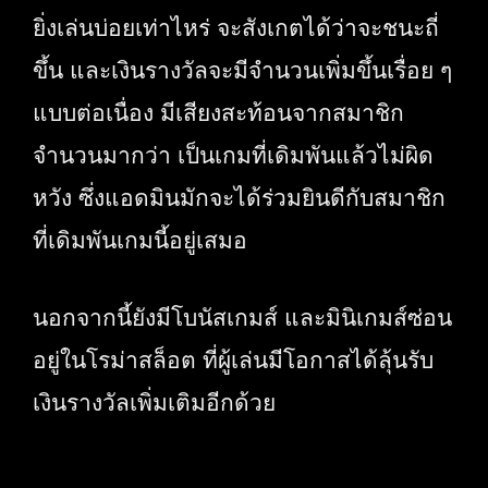
ยิ่งเล่นบ่อยเท่าไหร่ จะสังเกตได้ว่าจะชนะถี่
ขึ้น และเงินรางวัลจะมีจำนวนเพิ่มขึ้นเรื่อย ๆ
แบบต่อเนื่อง มีเสียงสะท้อนจากสมาชิก
จำนวนมากว่า เป็นเกมที่เดิมพันแล้วไม่ผิด
หวัง ซึ่งแอดมินมักจะได้ร่วมยินดีกับสมาชิก
ที่เดิมพันเกมนี้อยู่เสมอ
นอกจากนี้ยังมีโบนัสเกมส์ และมินิเกมส์ซ่อน
อยู่ในโรม่าสล็อต ที่ผู้เล่นมีโอกาสได้ลุ้นรับ
เงินรางวัลเพิ่มเติมอีกด้วย