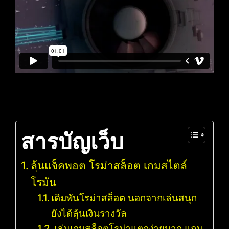
สารบัญเว็บ
ลุ้นแจ็คพอต โรม่าสล็อต เกมสไตล์
โรมัน
เดิมพันโรม่าสล็อต นอกจากเล่นสนุก
ยังได้ลุ้นเงินรางวัล
เล่นเกมสล็อตโรม่าแตกง่ายมาก แถม