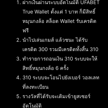
ฝากเงินผ่านระบบอัตโนมัติ UFABET
True Wallet ตั้งแต่ 1 บาท ก็มีสิทธิ์
หมุนกงล้อ สล็อต Wallet รับเครดิต
ฟรี
นำไปเล่นเกมส์ แล้วชนะ ได้รับ
เครดิต 300 รวมมีเครดิตทั้งสิ้น 310
ทำรายการถอนเงิน 310 ระบบจะให้
สิทธิ์หมุนกงล้อ 6 ครั้ง
310 ระบบจะโอนไปยังเบอร์ วอลเลท
ที่ลงทะเบียน
รางวัลที่ได้รับจะเติมเข้ายูสเซอร์
อัตโนมัติ