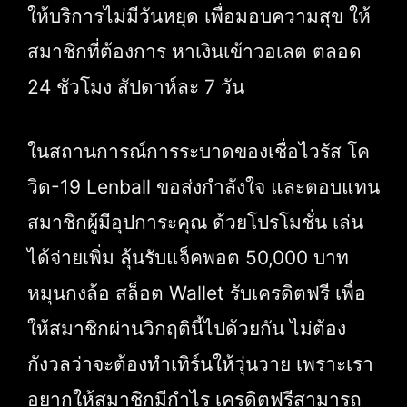
ให้บริการไม่มีวันหยุด เพื่อมอบความสุข ให้
สมาชิกที่ต้องการ หาเงินเข้าวอเลต ตลอด
24 ชัวโมง สัปดาห์ละ 7 วัน
ในสถานการณ์การระบาดของเชื่อไวรัส โค
วิด-19 Lenball ขอส่งกำลังใจ และตอบแทน
สมาชิกผู้มีอุปการะคุณ ด้วยโปรโมชั่น
เล่น
ได้จ่ายเพิ่ม ลุ้นรับแจ็คพอต 50,000 บาท
หมุนกงล้อ สล็อต Wallet รับเครดิตฟรี เพื่อ
ให้สมาชิกผ่านวิกฤตินี้ไปด้วยกัน ไม่ต้อง
กังวลว่าจะต้องทำเทิร์นให้วุ่นวาย เพราะเรา
อยากให้สมาชิกมีกำไร เครดิตฟรีสามารถ