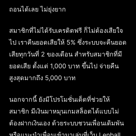
ถอนได้เลย ไม่ยุ่งยาก
สมาชิกที่ไม่ได้รับเครดิตฟรี ก็ไม่ต้องเสียใจ
ไป เราคืนยอดเสียให้ 5% ซึ่งระบบจะคืนยอด
เสียทุกวันที่ 2 ของเดือน สำหรับสมาชิกที่มี
ยอดเสีย ตั้งแต่ 1,000 บาท ขึ้นไป จ่ายคืน
สูงสุดมากถึง 5,000 บาท
นอกจากนี้ ยังมีโปรโมชั่นเด็ดที่ช่วยให้
สมาชิก มีเงินมาหมุนเกมสล็อตได้แบบไม่
ต้องฝากเงินเอง ด้วยระบบชวนเพื่อนเดิมพัน
หรือแนะนำเพื่อนเข้ามาเล่นที่เว็บ Lenball