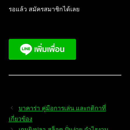
รอแล้ว สมัครสมาชิกได้เลย
บาคาร่า คู่มือการเล่น และกติกาที่
เกี่ยวข้อง
เกมยิงปลา สล็อต ปั่นง่าย กำไรงาม