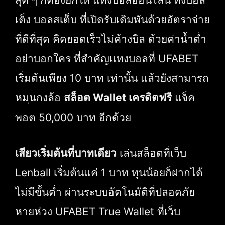
เต็ง บอลสเต็บ ที่เปิดรับเดิมพันด้วยอัตราจ่าย
ที่ดีที่สุด คิดยอดเร็วไม่ค้างบิล ด้วยค่าน้ำต่ำ
อย่าบอกใคร ที่สำคัญแทงบอลที่ UFABET
เริ่มต้นเพียง 10 บาท เท่านั้น แล้วยังสามารถ
หมุนกงล้อ
สล็อต Wallet เครดิตฟรี
แจ็ค
พอต 50,000 บาท อีกด้วย
เสียวเริ่มต้นที่บาทเดียว
เล่นสล็อตที่เว็บ
Lenball เริ่มต้นแค่ 1 บาท ทุนน้อยก็ฝากได้
ไม่มีขั้นต่ำ ผ่านระบบอัตโนมัติที่ปลอดภัย
หายห่วง UFABET True Wallet ที่เว็บ