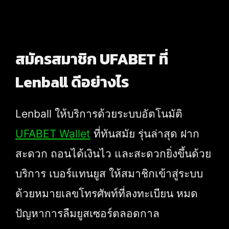
สมัครสมาชิก UFABET ที่
Lenball ดีอย่างไร
Lenball ให้บริการด้วยระบบอัตโนมัติ
UFABET Wallet
ที่ทันสมัย รุ่นล่าสุด ฝาก
สะดวก ถอนได้เงินไว และสะดวกยิ่งขึ้นด้วย
บริการ เบอร์แทนยูส ให้สมาชิกเข้าสู่ระบบ
ด้วยหมายเลขโทรศัพท์ที่ลงทะเบียน หมด
ปัญหาการลืมยูสเซอร์ตลอดกาล