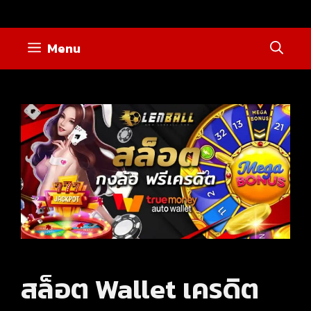
Skip
to
Menu
content
สล็อต Wallet เครดิต