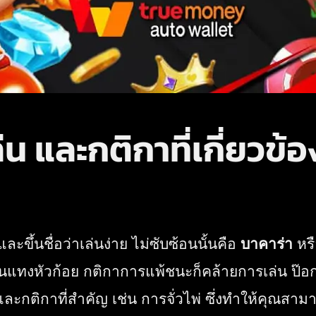
่น และกติกาที่เกี่ยวข้อ
ละขึ้นชื่อว่าเล่นง่าย ไม่ซับซ้อนนั้นคือ
บาคาร่า
หรื
นแทงหัวก้อย กติกาการแพ้ชนะก็คล้ายการเล่น ป๊อกเด้ง 
ละกติกาที่สำคัญ เช่น การจั่วไพ่ ซึ่งทำให้คุณสาม