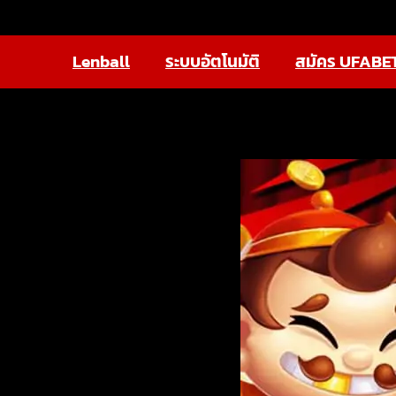
Skip
to
Lenball
ระบบอัตโนมัติ
สมัคร UFABE
content