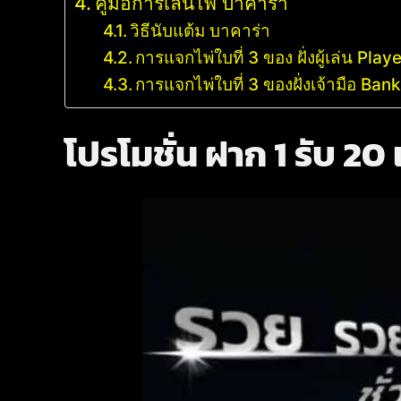
คู่มือการเล่นไพ่ บาคาร่า
วิธีนับแต้ม บาคาร่า
การแจกไพ่ใบที่ 3 ของ ฝั่งผู้เล่น Play
การแจกไพ่ใบที่ 3 ของฝั่งเจ้ามือ Ban
โปรโมชั่น ฝาก 1 รับ 20 